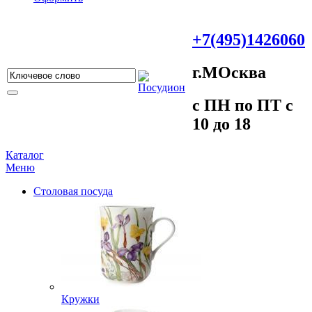
+7(495)1426060
г.МOсква
c ПH пo ПT c
10 до 18
Каталог
Меню
Столовая посуда
Кружки