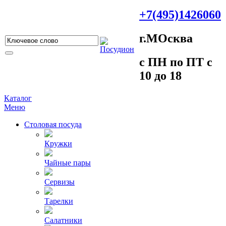
+7(495)1426060
г.МOсква
c ПH пo ПT c
10 до 18
Каталог
Меню
Столовая посуда
Кружки
Чайные пары
Сервизы
Тарелки
Салатники