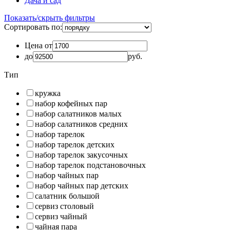
Дача и сад
Показать/скрыть фильтры
Сортировать по:
Цена от
до
руб.
Тип
кружка
набор кофейных пар
набор салатников малых
набор салатников средних
набор тарелок
набор тарелок детских
набор тарелок закусочных
набор тарелок подстановочных
набор чайных пар
набор чайных пар детских
салатник большой
сервиз столовый
сервиз чайный
чайная пара