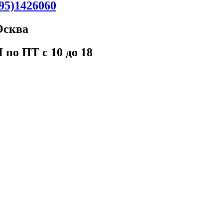
95)1426060
Oсква
 пo ПT c 10 до 18