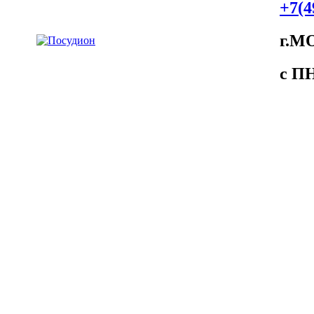
+7(4
г.М
c ПH