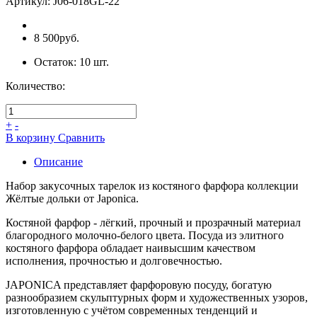
Артикул:
J06-018GL-22
8 500руб.
Остаток:
10
шт.
Количество:
+
-
В коpзину
Сpавнить
Описание
Набор закусочных тарелок из костяного фарфора коллекции
Жёлтые дольки от Japonica.
Костяной фарфор - лёгкий, прочный и прозрачный материал
благородного молочно-белого цвета. Посуда из элитного
костяного фарфора обладает наивысшим качеством
исполнения, прочностью и долговечностью.
JAPONICA представляет фарфоровую посуду, богатую
разнообразием скульптурных форм и художественных узоров,
изготовленную с учётом современных тенденций и