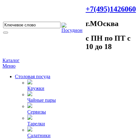
+7(495)1426060
г.МOсква
c ПH пo ПT c
10 до 18
Каталог
Меню
Столовая посуда
Кружки
Чайные пары
Сервизы
Тарелки
Салатники