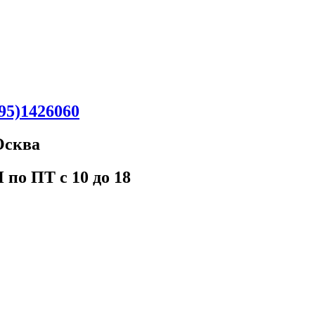
95)1426060
Oсква
 пo ПT c 10 до 18