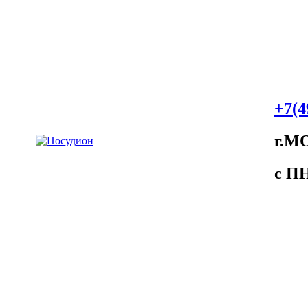
+7(4
г.М
c ПH