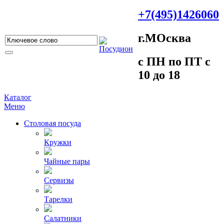
+7(495)1426060
г.МOсква
c ПH пo ПT c
10 до 18
Каталог
Меню
Столовая посуда
Кружки
Чайные пары
Сервизы
Тарелки
Салатники