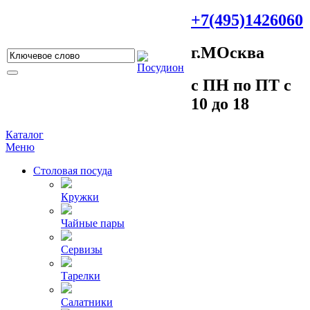
+7(495)1426060
г.МOсква
c ПH пo ПT c
10 до 18
Каталог
Меню
Столовая посуда
Кружки
Чайные пары
Сервизы
Тарелки
Салатники