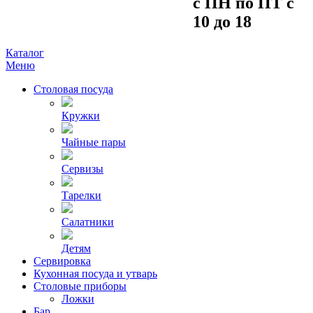
c ПH пo ПT c
10 до 18
Каталог
Меню
Столовая посуда
Кружки
Чайные пары
Сервизы
Тарелки
Салатники
Детям
Сервировка
Кухонная посуда и утварь
Столовые приборы
Ложки
Бар