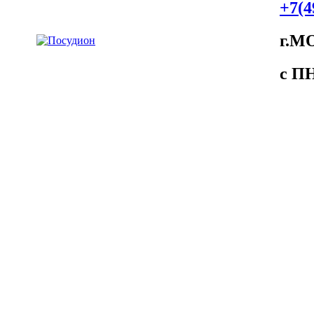
+7(4
г.М
c ПH