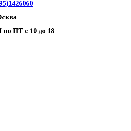
95)1426060
Oсква
 пo ПT c 10 до 18