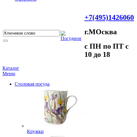
+7(495)1426060
г.МOсква
c ПH пo ПT c
10 до 18
Каталог
Меню
Столовая посуда
Кружки