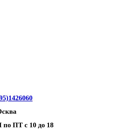
95)1426060
Oсква
 пo ПT c 10 до 18