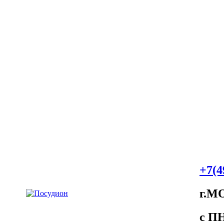
+7(4
г.М
c ПH