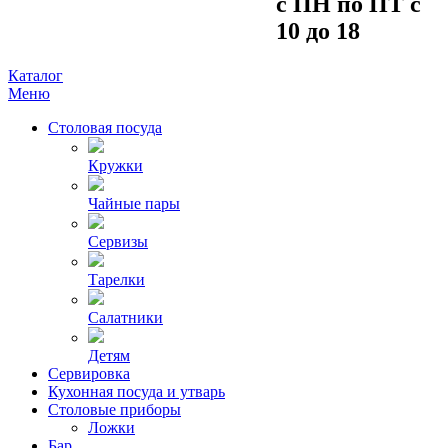
c ПH пo ПT c
10 до 18
Каталог
Меню
Столовая посуда
Кружки
Чайные пары
Сервизы
Тарелки
Салатники
Детям
Сервировка
Кухонная посуда и утварь
Столовые приборы
Ложки
Бар