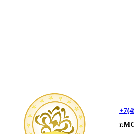
+7(4
г.М