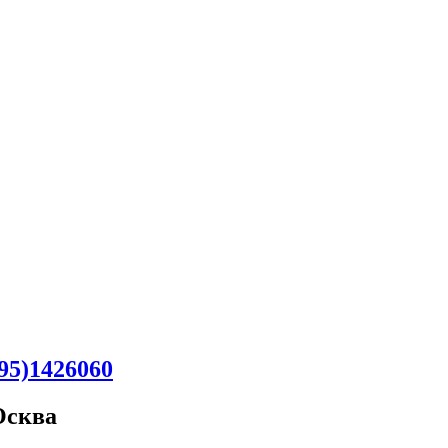
95)1426060
Oсква