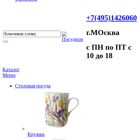
+7(495)1426060
г.МOсква
c ПH пo ПT c
10 до 18
Каталог
Меню
Столовая посуда
Кружки