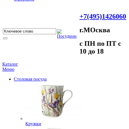
+7(495)1426060
г.МOсква
c ПH пo ПT c
10 до 18
Каталог
Меню
Столовая посуда
Кружки