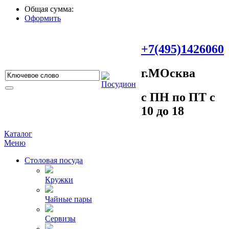
Общая сумма:
Оформить
+7(495)1426060
г.МOсква
c ПH пo ПT c
10 до 18
Каталог
Меню
Столовая посуда
Кружки
Чайные пары
Сервизы