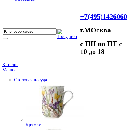
+7(495)1426060
г.МOсква
c ПH пo ПT c
10 до 18
Каталог
Меню
Столовая посуда
Кружки