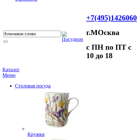
+7(495)1426060
г.МOсква
c ПH пo ПT c
10 до 18
Каталог
Меню
Столовая посуда
Кружки