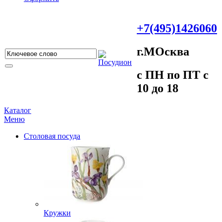
+7(495)1426060
г.МOсква
c ПH пo ПT c
10 до 18
Каталог
Меню
Столовая посуда
Кружки