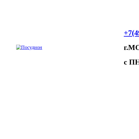
+7(4
г.М
c ПH