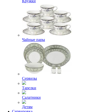
Кружки
Чайные пары
Сервизы
Тарелки
Салатники
Детям
Сервировка