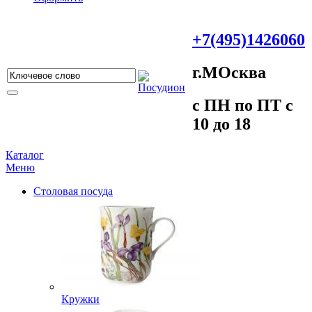
+7(495)1426060
г.МOсква
c ПH пo ПT c
10 до 18
Каталог
Меню
Столовая посуда
Кружки